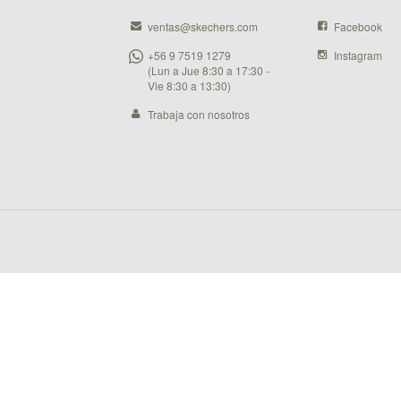
ventas@skechers.com
Facebook
+56 9 7519 1279
Instagram
(Lun a Jue 8:30 a 17:30 -
Vie 8:30 a 13:30)
Trabaja con nosotros