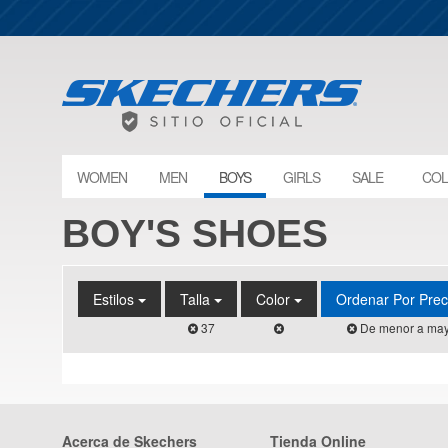
WOMEN
MEN
BOYS
GIRLS
SALE
COL
BOY'S SHOES
Estilos
Talla
Color
Ordenar Por Pre
37
De menor a may
Acerca de Skechers
Tienda Online