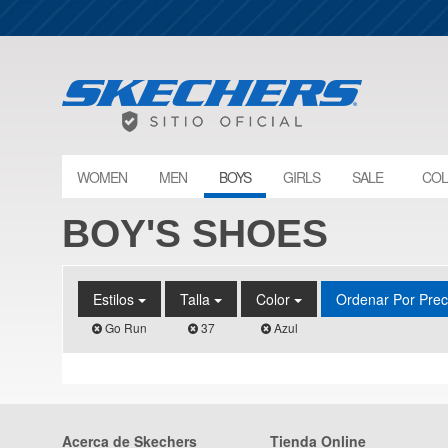
WOMEN
MEN
BOYS
GIRLS
SALE
COL
BOY'S SHOES
Estilos
Talla
Color
Ordenar Por Pre
Go Run
37
Azul
Acerca de Skechers
Tienda Online