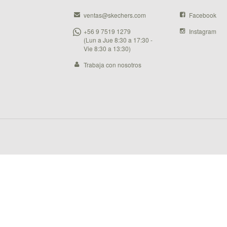
ventas@skechers.com
Facebook
+56 9 7519 1279
Instagram
(Lun a Jue 8:30 a 17:30 -
Vie 8:30 a 13:30)
Trabaja con nosotros