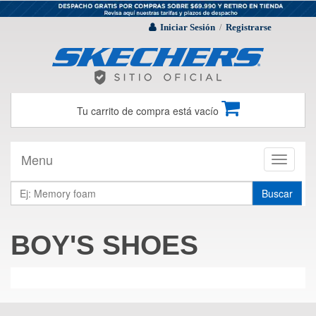
Iniciar Sesión
Registrarse
/
Tu carrito de compra está vacío
Menu
Toggle
navigati
Buscar
BOY'S SHOES