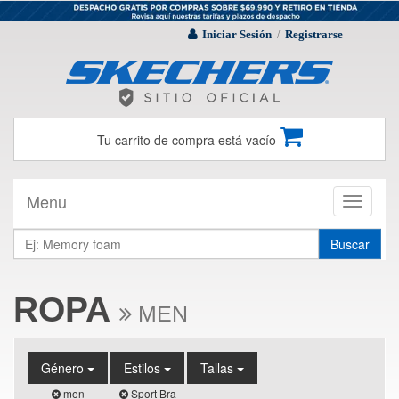
Iniciar Sesión
Registrarse
/
Tu carrito de compra está vacío
Menu
Toggle
navigati
Buscar
ROPA
MEN
Género
Estilos
Tallas
men
Sport Bra