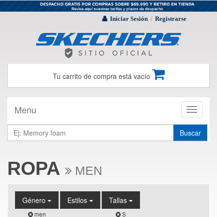
Iniciar Sesión
Registrarse
/
Tu carrito de compra está vacío
Menu
Toggle
navigati
Buscar
ROPA
MEN
Género
Estilos
Tallas
men
S