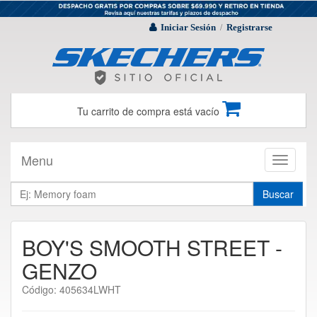
Iniciar Sesión
Registrarse
/
Tu carrito de compra está vacío
Menu
Toggle
navigati
Buscar
BOY'S SMOOTH STREET -
GENZO
Código: 405634LWHT