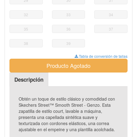
29
30
31
32
33
34
35
36
37
38
39
Tabla de conversión de tallas
Producto Agotado
Descripción
Obtén un toque de estilo clásico y comodidad con
Skechers Street™ Smooth Street - Genzo. Esta
zapatilla de estilo court, lavable a máquina,
presenta una capellada sintética suave y
texturizada con cordones elásticos, una correa
ajustable en el empeine y una plantilla acolchada.