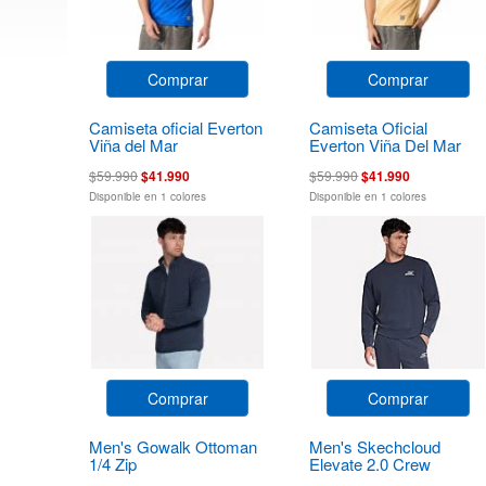
Comprar
Comprar
Camiseta oficial Everton
Camiseta Oficial
Viña del Mar
Everton Viña Del Mar
$59.990
$41.990
$59.990
$41.990
Disponible en 1 colores
Disponible en 1 colores
Comprar
Comprar
Men's Gowalk Ottoman
Men's Skechcloud
1/4 Zip
Elevate 2.0 Crew