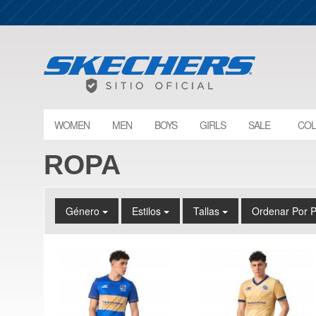
WOMEN
MEN
BOYS
GIRLS
SALE
COL
ROPA
Género
Estilos
Tallas
Ordenar Por 