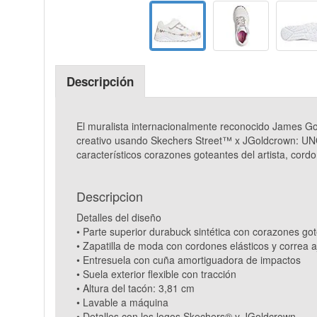
Descripción
El muralista internacionalmente reconocido James Gol
creativo usando Skechers Street™ x JGoldcrown: UNO L
característicos corazones goteantes del artista, cor
Descripcion
Detalles del diseño
• Parte superior durabuck sintética con corazones gotea
• Zapatilla de moda con cordones elásticos y correa 
• Entresuela con cuña amortiguadora de impactos
• Suela exterior flexible con tracción
• Altura del tacón: 3,81 cm
• Lavable a máquina
• Detalles con los logos Skechers® y JGoldcrown