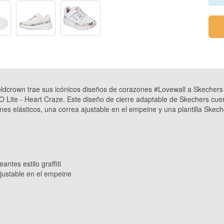
dcrown trae sus icónicos diseños de corazones #Lovewall a Skechers e
ite - Heart Craze. Este diseño de cierre adaptable de Skechers cuent
dones elásticos, una correa ajustable en el empeine y una plantilla Sk
ntes estilo graffiti
ajustable en el empeine