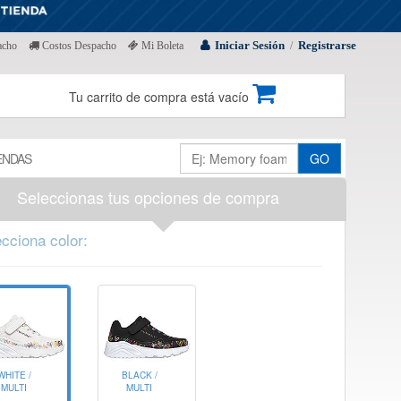
Iniciar Sesión
Registrarse
acho
Costos Despacho
Mi Boleta
/
Tu carrito de compra está vacío
ENDAS
GO
Seleccionas tus opciones de compra
cciona color:
WHITE /
BLACK /
MULTI
MULTI