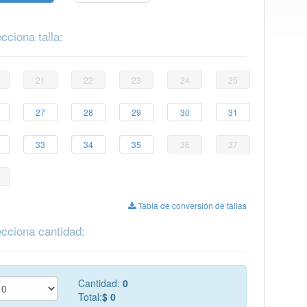
cciona talla:
21
22
23
24
25
27
28
29
30
31
33
34
35
36
37
Tabla de conversión de tallas
cciona cantidad:
Cantidad:
0
Total:
$ 0