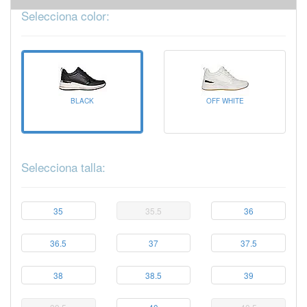
Selecciona color:
BLACK
OFF WHITE
Selecciona talla:
35
35.5
36
36.5
37
37.5
38
38.5
39