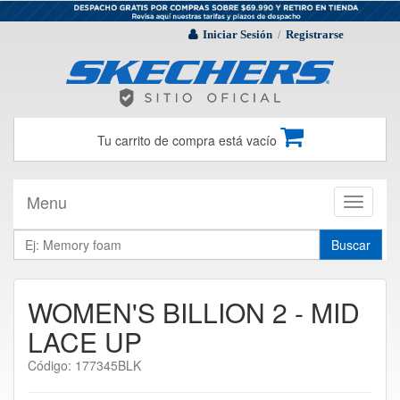
Iniciar Sesión
Registrarse
/
Tu carrito de compra está vacío
Menu
Toggle
navigati
Buscar
WOMEN'S BILLION 2 - MID
LACE UP
Código: 177345BLK