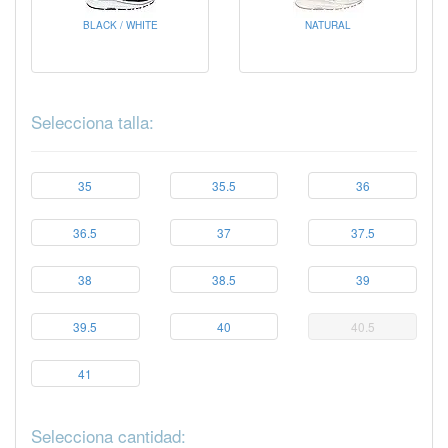
BLACK / WHITE
NATURAL
Selecciona talla:
35
35.5
36
36.5
37
37.5
38
38.5
39
39.5
40
40.5
41
Selecciona cantidad: