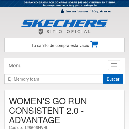
Iniciar Sesión
Registrarse
/
Tu carrito de compra está vacío
Menu
Toggle
navigati
Buscar
WOMEN'S GO RUN
CONSISTENT 2.0 -
ADVANTAGE
Código: 128606NVBL