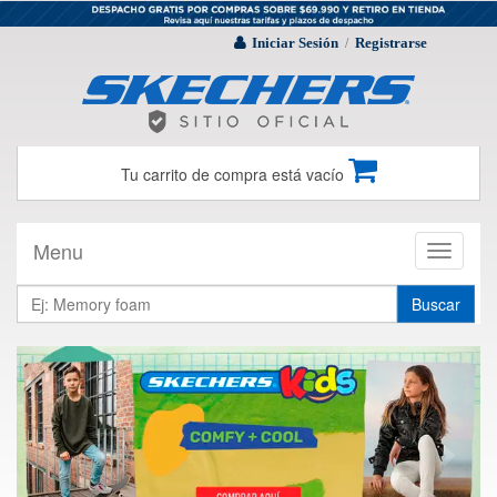
Iniciar Sesión
Registrarse
/
Tu carrito de compra está vacío
Menu
Toggle
navigati
Buscar
Previous
Next