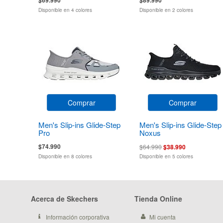
Disponible en 4 colores
Disponible en 2 colores
Comprar
Comprar
Men's Slip-ins Glide-Step
Men's Slip-ins Glide-Step
Pro
Noxus
$74.990
$64.990
$38.990
Disponible en 8 colores
Disponible en 5 colores
Acerca de Skechers
Tienda Online
Información corporativa
Mi cuenta