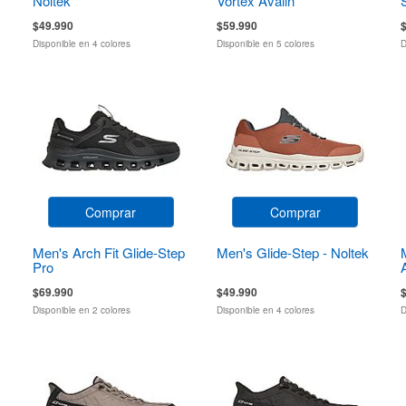
Noltek
Vortex Avalin
$49.990
$59.990
Disponible en 4 colores
Disponible en 5 colores
D
Comprar
Comprar
Men's Arch Fit Glide-Step
Men's Glide-Step - Noltek
Pro
$69.990
$49.990
Disponible en 2 colores
Disponible en 4 colores
D