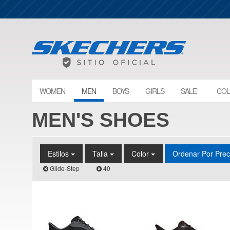
WOMEN
MEN
BOYS
GIRLS
SALE
COL
MEN'S SHOES
Estilos
Talla
Color
Ordenar Por Pre
Glide-Step
40