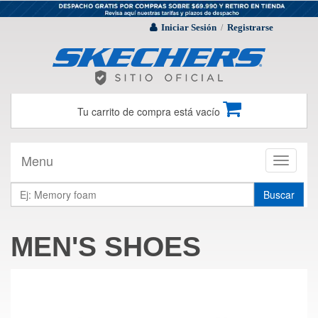
Iniciar Sesión
Registrarse
/
Tu carrito de compra está vacío
Menu
Toggle
navigati
Buscar
MEN'S SHOES