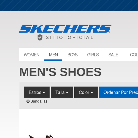
WOMEN
MEN
BOYS
GIRLS
SALE
COL
MEN'S SHOES
Estilos
Talla
Color
Ordenar Por Pre
Sandalias