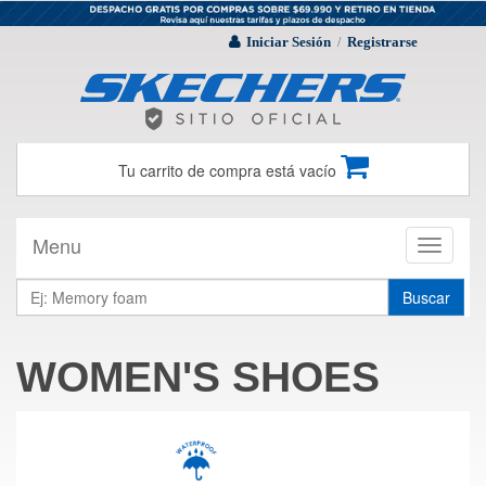
Iniciar Sesión
Registrarse
/
Tu carrito de compra está vacío
Menu
Toggle
navigati
Buscar
WOMEN'S SHOES