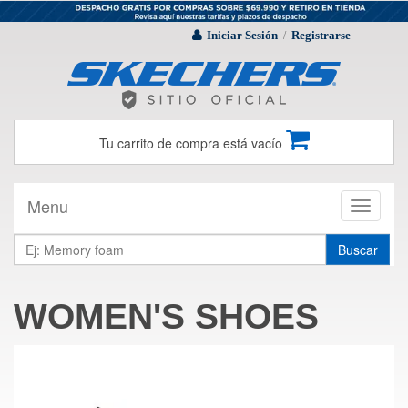
Iniciar Sesión
Registrarse
/
Tu carrito de compra está vacío
Menu
Toggle
navigati
Buscar
WOMEN'S SHOES