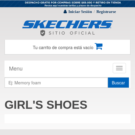
Iniciar Sesión
Registrarse
/
Tu carrito de compra está vacío
Menu
Toggle
navigati
Buscar
GIRL'S SHOES