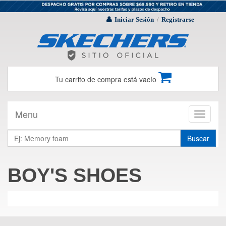
Iniciar Sesión
Registrarse
/
Tu carrito de compra está vacío
Menu
Toggle
navigati
Buscar
BOY'S SHOES