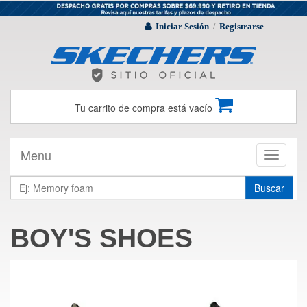
Iniciar Sesión
Registrarse
/
Tu carrito de compra está vacío
Menu
Toggle
navigati
Buscar
BOY'S SHOES