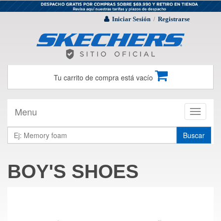
Iniciar Sesión
Registrarse
/
Tu carrito de compra está vacío
Menu
Toggle
navigati
Buscar
BOY'S SHOES