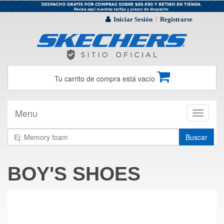
Iniciar Sesión
Registrarse
/
Tu carrito de compra está vacío
Menu
Toggle
navigati
Buscar
BOY'S SHOES