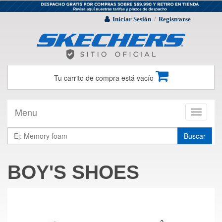
Iniciar Sesión
Registrarse
/
Tu carrito de compra está vacío
Menu
Toggle
navigati
Buscar
BOY'S SHOES