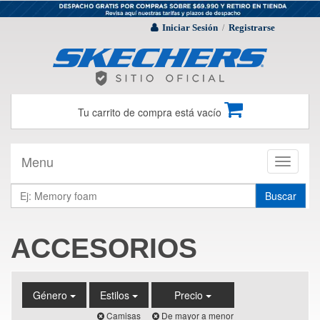
Iniciar Sesión
Registrarse
/
Tu carrito de compra está vacío
Menu
Toggle
navigati
Buscar
ACCESORIOS
Género
Estilos
Precio
Camisas
De mayor a menor