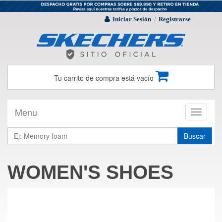
Iniciar Sesión
Registrarse
/
Tu carrito de compra está vacío
Menu
Toggle
navigati
Buscar
WOMEN'S SHOES