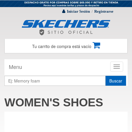
Iniciar Sesión
Registrarse
/
Tu carrito de compra está vacío
Menu
Toggle
navigati
Buscar
WOMEN'S SHOES