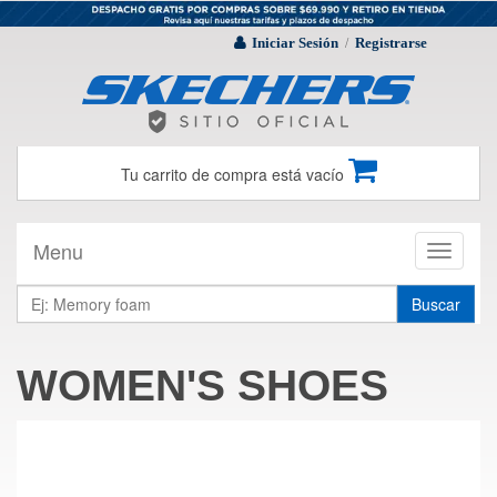
Iniciar Sesión
Registrarse
/
Tu carrito de compra está vacío
Menu
Toggle
navigati
Buscar
WOMEN'S SHOES