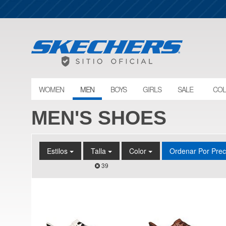
WOMEN
MEN
BOYS
GIRLS
SALE
COL
MEN'S SHOES
Estilos
Talla
Color
Ordenar Por Pre
39