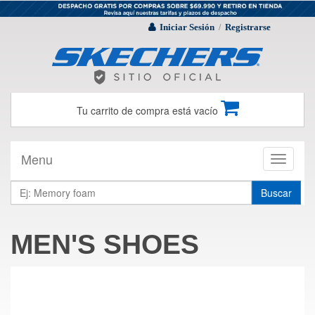
Iniciar Sesión
Registrarse
/
Tu carrito de compra está vacío
Menu
Toggle
navigati
Buscar
MEN'S SHOES