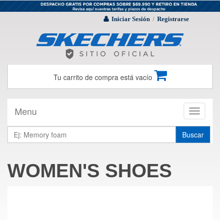
Iniciar Sesión
Registrarse
/
Tu carrito de compra está vacío
Menu
Toggle
navigati
Buscar
WOMEN'S SHOES