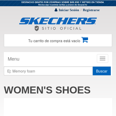
Iniciar Sesión
Registrarse
/
Tu carrito de compra está vacío
Menu
Toggle
navigati
Buscar
WOMEN'S SHOES