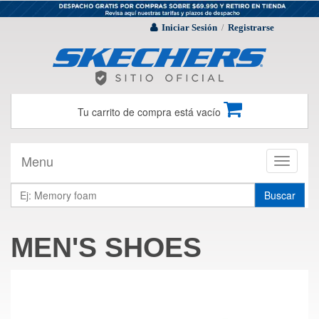
Iniciar Sesión
Registrarse
/
Tu carrito de compra está vacío
Menu
Toggle
navigati
Buscar
MEN'S SHOES