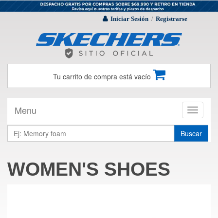
Iniciar Sesión
Registrarse
/
Tu carrito de compra está vacío
Menu
Toggle
navigati
Buscar
WOMEN'S SHOES