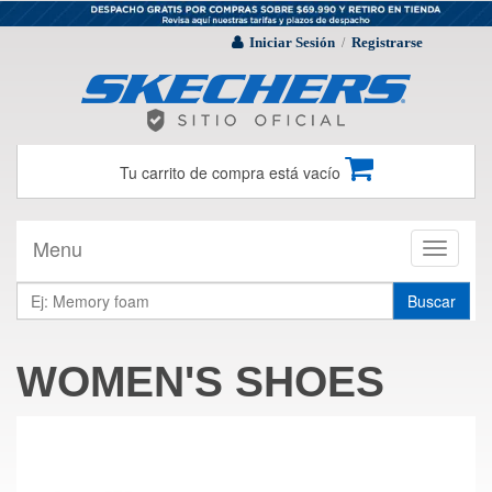
Iniciar Sesión
Registrarse
/
Tu carrito de compra está vacío
Menu
Toggle
navigati
Buscar
WOMEN'S SHOES