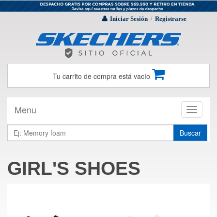
Iniciar Sesión
Registrarse
/
Tu carrito de compra está vacío
Menu
Toggle
navigati
Buscar
GIRL'S SHOES