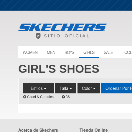
WOMEN
MEN
BOYS
GIRLS
SALE
COL
GIRL'S SHOES
Estilos
Talla
Color
Ordenar Por 
Court & Classics
36
Acerca de Skechers
Tienda Online