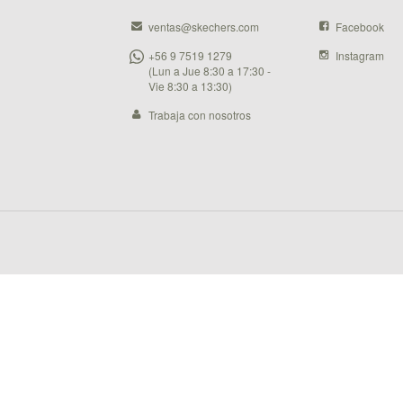
ventas@skechers.com
Facebook
+56 9 7519 1279
Instagram
(Lun a Jue 8:30 a 17:30 -
Vie 8:30 a 13:30)
Trabaja con nosotros