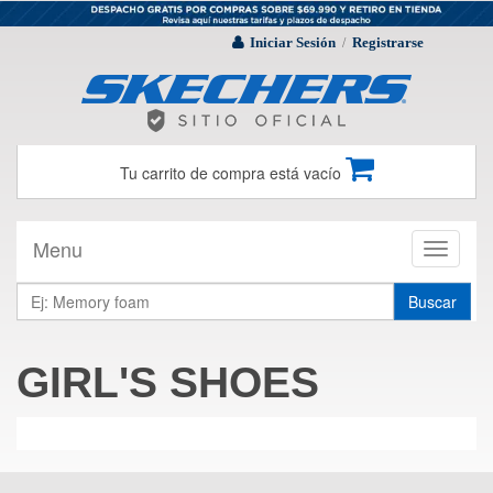
Iniciar Sesión
Registrarse
/
Tu carrito de compra está vacío
Menu
Toggle
navigati
Buscar
GIRL'S SHOES