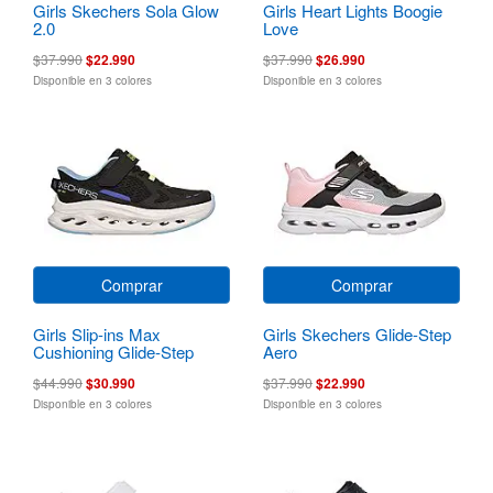
Girls Skechers Sola Glow
Girls Heart Lights Boogie
2.0
Love
$37.990
$22.990
$37.990
$26.990
Disponible en 3 colores
Disponible en 3 colores
Comprar
Comprar
Girls Slip-ins Max
Girls Skechers Glide-Step
Cushioning Glide-Step
Aero
$44.990
$30.990
$37.990
$22.990
Disponible en 3 colores
Disponible en 3 colores