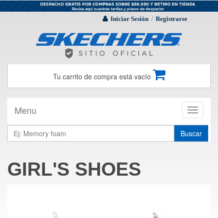
Iniciar Sesión
Registrarse
/
Tu carrito de compra está vacío
Menu
Toggle
navigati
Buscar
GIRL'S SHOES