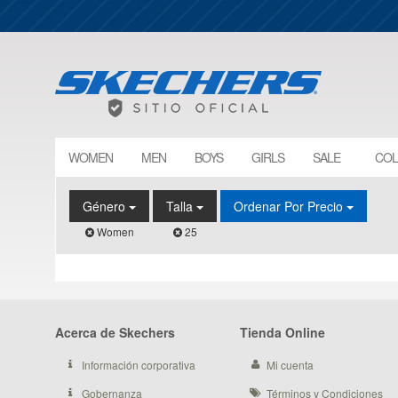
WOMEN
MEN
BOYS
GIRLS
SALE
COL
Género
Talla
Ordenar Por Precio
Women
25
Acerca de Skechers
Tienda Online
Información corporativa
Mi cuenta
Gobernanza
Términos y Condiciones