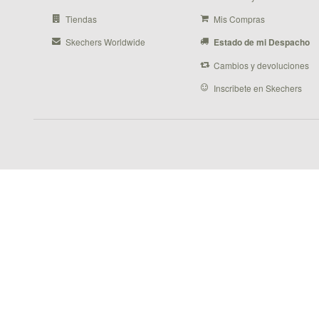
Tiendas
Mis Compras
Skechers Worldwide
Estado de mi Despacho
Cambios y devoluciones
Inscribete en Skechers