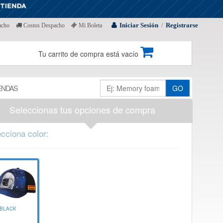
Iniciar Sesión
Registrarse
acho
Costos Despacho
Mi Boleta
/
Tu carrito de compra está vacío
ENDAS
GO
Seleccionas tus opciones de compra
cciona color:
BLACK