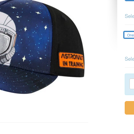
Sele
On
Sele