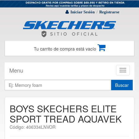
Iniciar Sesión
Registrarse
/
Tu carrito de compra está vacío
Menu
Toggle
navigati
Buscar
BOYS SKECHERS ELITE
SPORT TREAD AQUAVEK
Código: 406334LNVOR