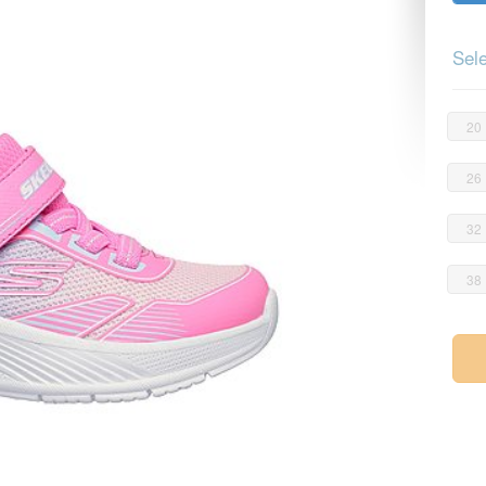
Sele
20
26
32
38