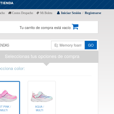
Iniciar Sesión
Registrarse
acho
Costos Despacho
Mi Boleta
/
Tu carrito de compra está vacío
ENDAS
GO
Seleccionas tus opciones de compra
cciona color:
T PINK /
AQUA /
MULTI
MULTI