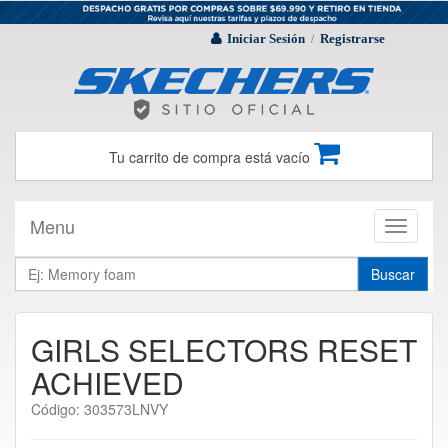
Iniciar Sesión
Registrarse
/
Tu carrito de compra está vacío
Menu
Toggle
navigati
Buscar
GIRLS SELECTORS RESET
ACHIEVED
Código: 303573LNVY