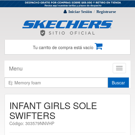
Iniciar Sesión
Registrarse
/
Tu carrito de compra está vacío
Menu
Toggle
navigati
Buscar
INFANT GIRLS SOLE
SWIFTERS
Código: 303579NNVHP