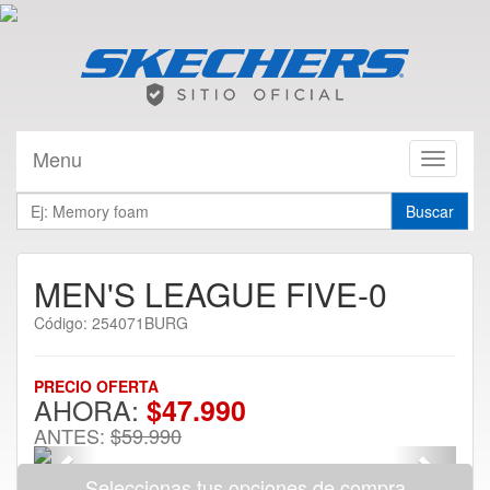
Menu
Toggle
navigati
Buscar
MEN'S LEAGUE FIVE-0
Código: 254071BURG
PRECIO OFERTA
AHORA:
$47.990
ANTES:
$59.990
Previous
Next
Seleccionas tus opciones de compra