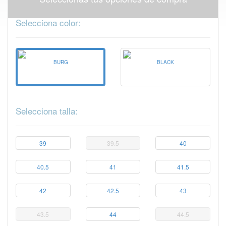
Selecciona color:
BURG
BLACK
Selecciona talla:
39
39.5
40
40.5
41
41.5
42
42.5
43
43.5
44
44.5