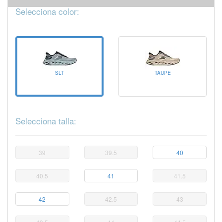
Selecciona color:
SLT
TAUPE
Selecciona talla:
39
39.5
40
40.5
41
41.5
42
42.5
43