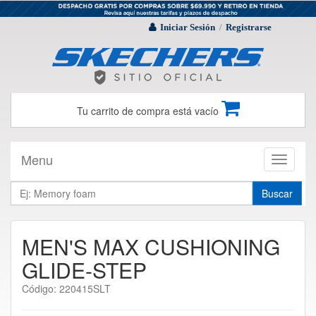
Iniciar Sesión
Registrarse
/
Tu carrito de compra está vacío
Menu
Toggle
navigati
Buscar
MEN'S MAX CUSHIONING
GLIDE-STEP
Código: 220415SLT