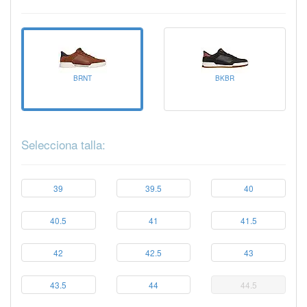
BRNT
BKBR
Selecciona talla:
39
39.5
40
40.5
41
41.5
42
42.5
43
43.5
44
44.5