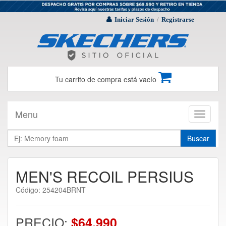
Iniciar Sesión
Registrarse
/
Tu carrito de compra está vacío
Menu
Toggle
navigati
Buscar
MEN'S RECOIL PERSIUS
Código: 254204BRNT
PRECIO:
$64.990