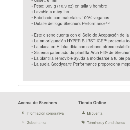
• Peso: 309 g (10.9 oz) en talla 9 hombre
• Lavable a máquina
• Fabricado con materiales 100% veganos
• Detalle del logo Skechers Performance™
• Este diseño cuenta con el Sello de Aceptación de l
• La amortiguación HYPER BURST ICE™ presenta tec
• La placa en H infundida con carbono ofrece estabili
• Sistema patentado de plantilla Arch Fit® de Skeche
• La plantilla removible ayuda a moldearse a tu pie p
• La suela Goodyear® Performance proporciona mejor t
Acerca de Skechers
Tienda Online
Información corporativa
Mi cuenta
Gobernanza
Términos y Condiciones