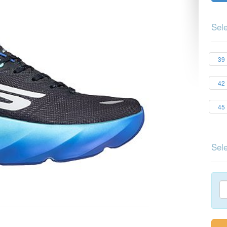
Sele
39
42
45
Sele