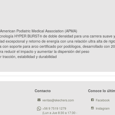
a American Podiatric Medical Association (APMA)
nología HYPER BURST® de doble densidad para una carrera suave y
dad excepcional y retorno de energía con una relación ultra alta de rig
rs con soporte para arco certificado por podólogos, desarrollado con 
ara reducir el impacto y aumentar la dispersión del peso
racción, estabilidad y durabilidad
Contacto
Conoce lo últi
ventas@skechers.com
Facebook
+56 9 7519 1279
Instagram
(Lun a Jue 8:30 a 17:30 -