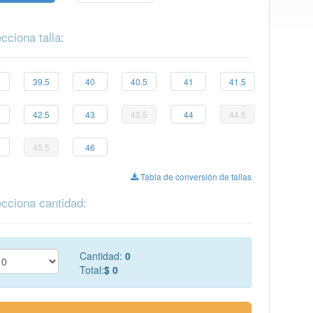
cciona talla:
39.5
40
40.5
41
41.5
42.5
43
43.5
44
44.5
45.5
46
Tabla de conversión de tallas
cciona cantidad:
Cantidad:
0
Total:
$ 0