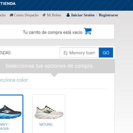
Iniciar Sesión
Registrarse
acho
Costos Despacho
Mi Boleta
/
Tu carrito de compra está vacío
ENDAS
GO
Seleccionas tus opciones de compra
cciona color:
NAVY /
NATURAL
AQUA