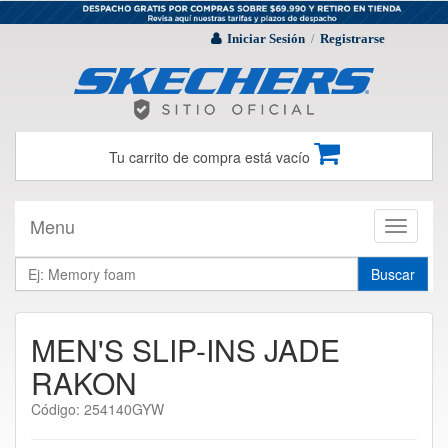
Iniciar Sesión
Registrarse
/
Tu carrito de compra está vacío
Menu
Toggle
navigati
Buscar
MEN'S SLIP-INS JADE
RAKON
Código: 254140GYW