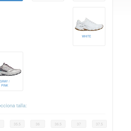
WHITE
GRAY /
PINK
cciona talla:
35.5
36
36.5
37
37.5