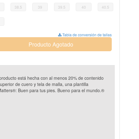
38.5
39
39.5
40
40.5
Tabla de conversión de tallas
Producto Agotado
e producto está hecha con al menos 20% de contenido
perior de cuero y tela de malla, una plantilla
 Matters®: Buen para tus pies. Bueno para el mundo.®