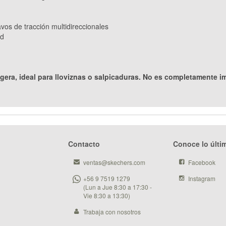
clavos de tracción multidireccionales
ad
igera, ideal para lloviznas o salpicaduras. No es completamente 
Contacto
Conoce lo últi
ventas@skechers.com
Facebook
+56 9 7519 1279
Instagram
(Lun a Jue 8:30 a 17:30 -
Vie 8:30 a 13:30)
Trabaja con nosotros