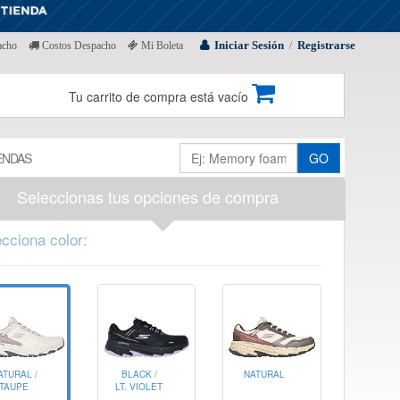
Iniciar Sesión
Registrarse
acho
Costos Despacho
Mi Boleta
/
Tu carrito de compra está vacío
ENDAS
GO
Seleccionas tus opciones de compra
cciona color:
ATURAL /
NATURAL
BLACK /
TAUPE
LT. VIOLET