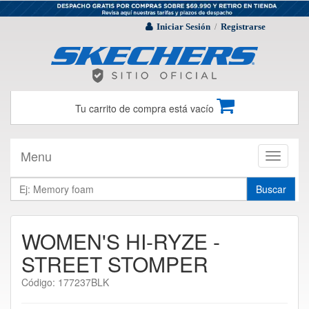
Iniciar Sesión
Registrarse
/
Tu carrito de compra está vacío
Menu
Toggle
navigati
Buscar
WOMEN'S HI-RYZE -
STREET STOMPER
Código: 177237BLK