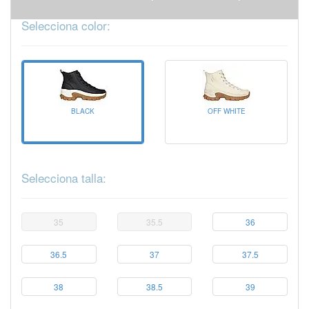
Selecciona color:
BLACK
OFF WHITE
Selecciona talla:
35
35.5
36
36.5
37
37.5
38
38.5
39